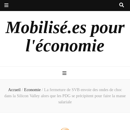
Mobilisé.es pour
l'économie
Accueil
/
Economie
/
La fermeture de SVB envoie des ondes de choc
dans la Silicon Valley alors que les PDG se précipitent pour faire la masse
salariale