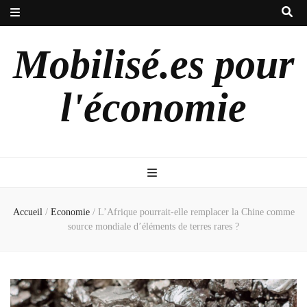
Mobilisé.es pour
l'économie
Accueil
/
Economie
/
L’Afrique pourrait-elle remplacer la Chine comme
source mondiale d’éléments de terres rares ?