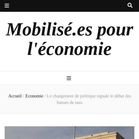
Mobilisé.es pour
l'économie
Accueil
/
Economie
/
Le changement de politique signale le début des
baisses de taux