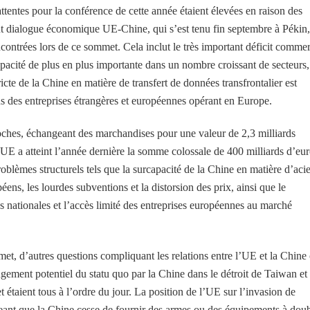
entes pour la conférence de cette année étaient élevées en raison des
aut dialogue économique UE-Chine, qui s’est tenu fin septembre à Pékin,
encontrées lors de ce sommet. Cela inclut le très important déficit commer
apacité de plus en plus importante dans un nombre croissant de secteurs,
cte de la Chine en matière de transfert de données transfrontalier est
s des entreprises étrangères et européennes opérant en Europe.
ches, échangeant des marchandises pour une valeur de 2,3 milliards
’UE a atteint l’année dernière la somme colossale de 400 milliards d’eur
roblèmes structurels tels que la surcapacité de la Chine en matière d’acie
ens, les lourdes subventions et la distorsion des prix, ainsi que le
es nationales et l’accès limité des entreprises européennes au marché
, d’autres questions compliquant les relations entre l’UE et la Chine 
ement potentiel du statu quo par la Chine dans le détroit de Taiwan et 
 étaient tous à l’ordre du jour. La position de l’UE sur l’invasion de
igeant que la Chine cesse de fournir des armes ou des équipements à dou