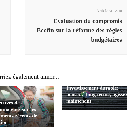
Article suivant
Évaluation du compromis
Ecofin sur la réforme des règles
budgétaires
riez également aimer...
Investissement durable:
pensez à long terme, agisse
maintenant
ctives des
mmateurs sur les
ments récents de
tion