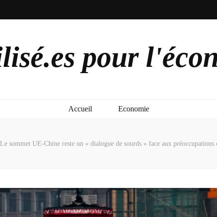
lisé.es pour l'éco
Accueil
Economie
Le sommet UE-Chine reste un « dialogue de sourds » face aux préoccupations