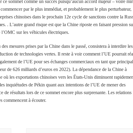
dérer ce sommet comme un succès puisqu’aucun accord majeur – voire mi
à commencer par le plus immédiat, et probablement le plus perturbateur,
reprises chinoises dans le prochain 12e cycle de sanctions contre la Rus
es. . L’autre grand risque est que la Chine riposte en faisant pression su
e l’OMC sur les véhicules électriques.
des mesures prises par la Chine dans le passé, consistera à interdire les
duction de technologies vertes. Il reste à voir comment l’UE pourrait réa
d également de l’UE pour ses échanges commerciaux en tant que principa
leur de 626 milliards d’euros en 2022). La dépendance de la Chine à
e où les exportations chinoises vers les États-Unis diminuent rapidemen
e les inquiétudes de Pékin quant aux intentions de l’UE de mener des
ce de résultats lors de ce sommet encore plus surprenante. Les relations
es commencent à écouter.