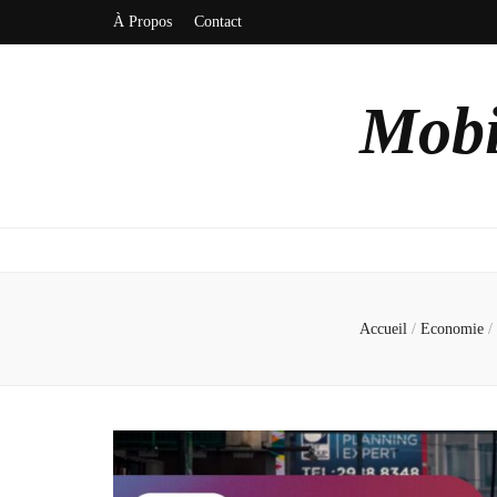
À Propos
Contact
Mobi
Accueil
/
Economie
/