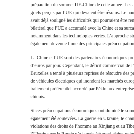
préparation du sommet UE-Chine de cette année. Les att
griefs perçus par l’UE qui devaient être résolus. Le h
avait déjà souligné les difficultés qui pourraient être r
bilatéral que l’UE a accumulé avec la Chine et sa surc
notamment dans les technologies vertes. L’approche stri
également devenue l’une des principales préoccupation
La Chine et l’UE sont des partenaires économiques pro
d’euros par jour. Cependant, le déficit commercial de l
Bruxelles a tenté à plusieurs reprises de résoudre des p
de véhicules électriques qui inondent les marchés europé
traitement préférentiel accordé par Pékin aux entrepris
chinois.
Si ces préoccupations économiques ont dominé le sommet
également été soulevées. La guerre en Ukraine, le chang
violations des droits de l’homme au Xinjiang et au Tibet
l’Ukraine par la Russie n’a jamais été aussi claire, ex