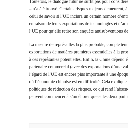
Toutefois, le dialogue futur ne suffit pas pour consi
– n’a été trouvé. Certains risques majeurs demeurent, 
celui de savoir si l’UE inclura un certain nombre d’ent
en raison de leurs exportations de technologies et d’arm
l’UE pour qu’elle retire son enquête antisubventions d
La mesure de représailles la plus probable, compte tenu 
exportations de matières premières essentielles à la pro
à ces représailles potentielles. Enfin, la Chine dépen
partenaire commercial (avec des exportations d’une va
l’égard de l’UE est encore plus importante à une époqu
où l’économie chinoise est en difficulté. Cela expliqu
politiques de réduction des risques, ce qui rend l’absen
peuvent commencer à s’améliorer que si les deux parti
Navigation