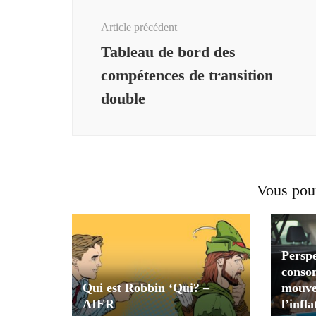
d'article
Article précédent
Tableau de bord des
compétences de transition
double
Vous pour
Perspe
conso
Qui est Robbin ‘Qui? –
mouve
AIER
l’infla