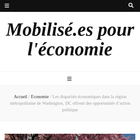
Mobilisé.es pour
l'économie
Accueil
/
Economie
/
Les disparités économiques dans la région
métropolitaine de Washington, DC offrent des opportunités d’action
politique