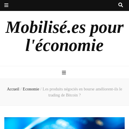
Mobilisé.es pour
l'économie
Accueil
/
Economie
/
Les produits négociés en bourse améliorent-ils le
trading de Bitcoin ?