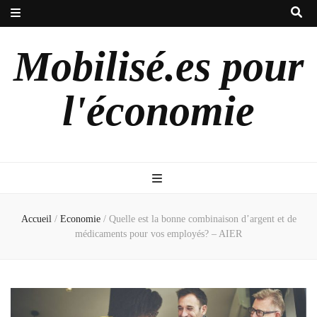
Mobilisé.es pour
l'économie
Accueil
/
Economie
/
Quelle est la bonne combinaison d’argent et de
médicaments pour vos employés? – AIER