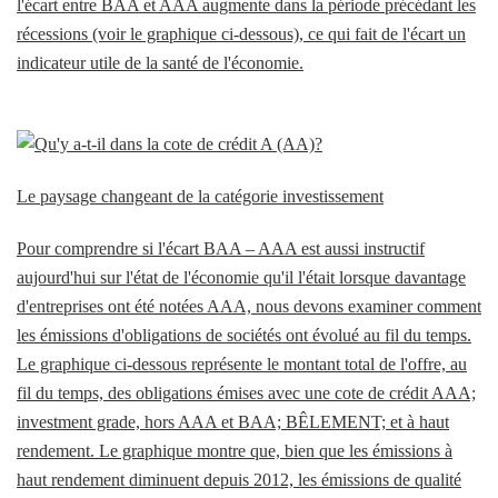
l'écart entre BAA et AAA augmente dans la période précédant les
récessions (voir le graphique ci-dessous), ce qui fait de l'écart un
indicateur utile de la santé de l'économie.
Le paysage changeant de la catégorie investissement
Pour comprendre si l'écart BAA – AAA est aussi instructif
aujourd'hui sur l'état de l'économie qu'il l'était lorsque davantage
d'entreprises ont été notées AAA, nous devons examiner comment
les émissions d'obligations de sociétés ont évolué au fil du temps.
Le graphique ci-dessous représente le montant total de l'offre, au
fil du temps, des obligations émises avec une cote de crédit AAA;
investment grade, hors AAA et BAA; BÊLEMENT; et à haut
rendement. Le graphique montre que, bien que les émissions à
haut rendement diminuent depuis 2012, les émissions de qualité