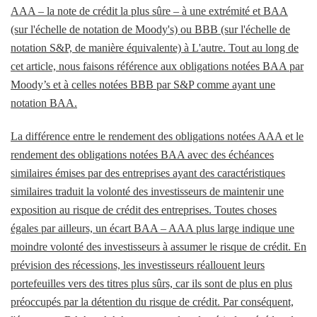
AAA – la note de crédit la plus sûre – à une extrémité et BAA
(sur l'échelle de notation de Moody's) ou BBB (sur l'échelle de
notation S&P, de manière équivalente) à L'autre. Tout au long de
cet article, nous faisons référence aux obligations notées BAA par
Moody’s et à celles notées BBB par S&P comme ayant une
notation BAA.
La différence entre le rendement des obligations notées AAA et le
rendement des obligations notées BAA avec des échéances
similaires émises par des entreprises ayant des caractéristiques
similaires traduit la volonté des investisseurs de maintenir une
exposition au risque de crédit des entreprises. Toutes choses
égales par ailleurs, un écart BAA – AAA plus large indique une
moindre volonté des investisseurs à assumer le risque de crédit. En
prévision des récessions, les investisseurs réallouent leurs
portefeuilles vers des titres plus sûrs, car ils sont de plus en plus
préoccupés par la détention du risque de crédit. Par conséquent,