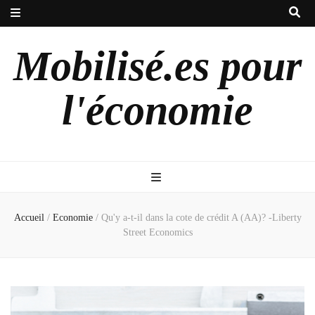
Mobilisé.es pour
l'économie
Accueil
/
Economie
/
Qu'y a-t-il dans la cote de crédit A (AA)? -Liberty
Street Economics