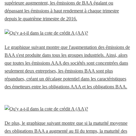
supérieure augmentent, les émissions de BAA égalant ou
dépassant les émissions à haut rendement à chaque trimestre
depuis le quatrième trimestre de 2016.
Le graphique suivant montre que l'augmentation des émissions de
BAA s'est produite dans tous les groupes industriels. Ainsi, alors
que toutes les émissions AAA des sociétés sont concentrées dans
seulement deux entreprises, les émissions BAA sont plus
répandues, créant un décalage potentiel dans les caractéristiques
des émetteurs entre les obligations AAA et les obligations BAA.
De plus, le graphique suivant montre que si la maturité moyenne
des obligations BAA a augmenté au fil du temps, la maturité des