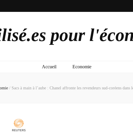
lisé.es pour l'éco
Accueil
Economie
omie
/
Sacs à main à l’aube : Chanel affronte les revendeurs sud-coréens dans 