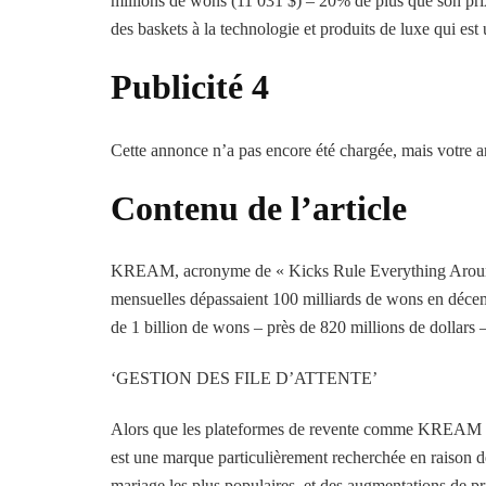
millions de wons (11 031 $) – 20% de plus que son pri
des baskets à la technologie et produits de luxe qui est
Publicité 4
Cette annonce n’a pas encore été chargée, mais votre ar
Contenu de l’article
KREAM, acronyme de « Kicks Rule Everything Around Me
mensuelles dépassaient 100 milliards de wons en décemb
de 1 billion de wons – près de 820 millions de dollars 
‘GESTION DES FILE D’ATTENTE’
Alors que les plateformes de revente comme KREAM pr
est une marque particulièrement recherchée en raison 
mariage les plus populaires, et des augmentations de p