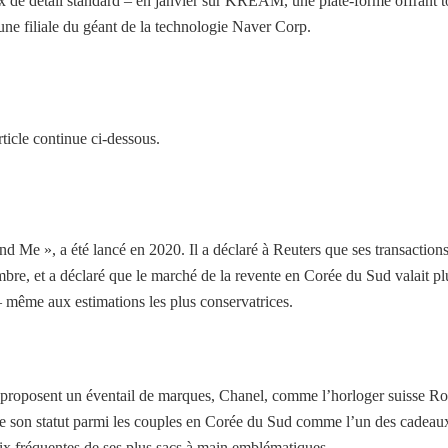
x de détail standard – en janvier sur KREAM, une plate-forme offrant t
 une filiale du géant de la technologie Naver Corp.
ticle continue ci-dessous.
 », a été lancé en 2020. Il a déclaré à Reuters que ses transaction
re, et a déclaré que le marché de la revente en Corée du Sud valait pl
– même aux estimations les plus conservatrices.
oposent un éventail de marques, Chanel, comme l’horloger suisse Ro
de son statut parmi les couples en Corée du Sud comme l’un des cadeau
rix fréquentes de ses plus sacs à main emblématiques.