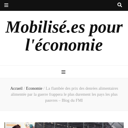
Mobilisé.es pour
l'économie
Accueil
/
Economie
/
La flambée des prix des denrées alimentaires
alimentée par la guerre frappera le plus durement les pays les plus
pauvres – Blog du FMI