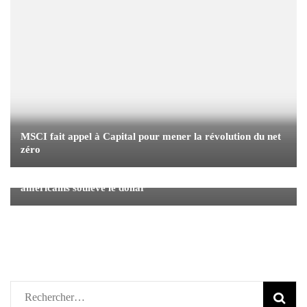
MSCI fait appel à Capital pour mener la révolution du net
zéro
La livre sterling fléchit alors que la hausse des rendements
américains soulève le dollar
Rechercher :