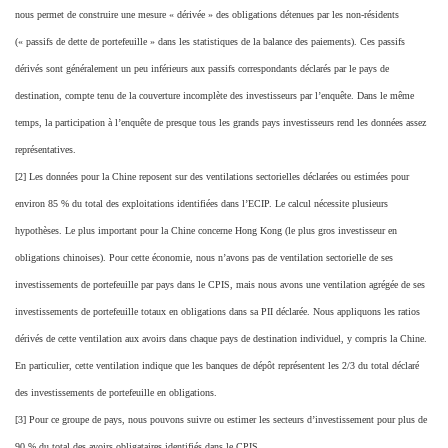
nous permet de construire une mesure « dérivée » des obligations détenues par les non-résidents
(« passifs de dette de portefeuille » dans les statistiques de la balance des paiements). Ces passifs
dérivés sont généralement un peu inférieurs aux passifs correspondants déclarés par le pays de
destination, compte tenu de la couverture incomplète des investisseurs par l’enquête. Dans le même
temps, la participation à l’enquête de presque tous les grands pays investisseurs rend les données assez
représentatives.
[2] Les données pour la Chine reposent sur des ventilations sectorielles déclarées ou estimées pour
environ 85 % du total des exploitations identifiées dans l’ECIP. Le calcul nécessite plusieurs
hypothèses. Le plus important pour la Chine concerne Hong Kong (le plus gros investisseur en
obligations chinoises). Pour cette économie, nous n’avons pas de ventilation sectorielle de ses
investissements de portefeuille par pays dans le CPIS, mais nous avons une ventilation agrégée de ses
investissements de portefeuille totaux en obligations dans sa PII déclarée. Nous appliquons les ratios
dérivés de cette ventilation aux avoirs dans chaque pays de destination individuel, y compris la Chine.
En particulier, cette ventilation indique que les banques de dépôt représentent les 2/3 du total déclaré
des investissements de portefeuille en obligations.
[3] Pour ce groupe de pays, nous pouvons suivre ou estimer les secteurs d’investissement pour plus de
90 % du total des avoirs obligataires identifiés dans le CPIS.