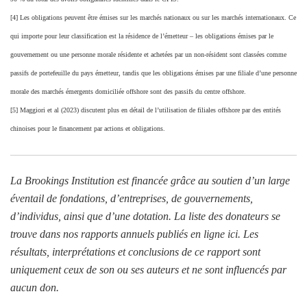
[4] Les obligations peuvent être émises sur les marchés nationaux ou sur les marchés internationaux. Ce
qui importe pour leur classification est la résidence de l’émetteur – les obligations émises par le
gouvernement ou une personne morale résidente et achetées par un non-résident sont classées comme
passifs de portefeuille du pays émetteur, tandis que les obligations émises par une filiale d’une personne
morale des marchés émergents domiciliée offshore sont des passifs du centre offshore.
[5] Maggiori et al (2023) discutent plus en détail de l’utilisation de filiales offshore par des entités
chinoises pour le financement par actions et obligations.
La Brookings Institution est financée grâce au soutien d’un large
éventail de fondations, d’entreprises, de gouvernements,
d’individus, ainsi que d’une dotation. La liste des donateurs se
trouve dans nos rapports annuels publiés en ligne ici
. Les
résultats, interprétations et conclusions de ce rapport sont
uniquement ceux de son ou ses auteurs et ne sont influencés par
aucun don.