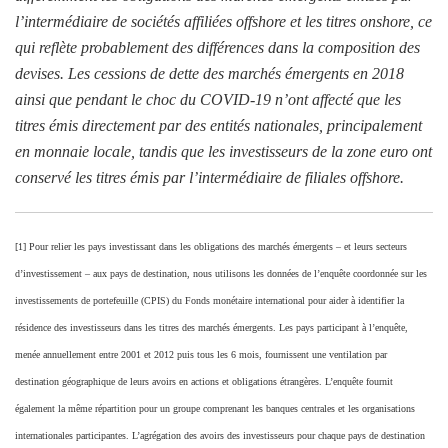
l’intermédiaire de sociétés affiliées offshore et les titres onshore, ce
qui reflète probablement des différences dans la composition des
devises. Les cessions de dette des marchés émergents en 2018
ainsi que pendant le choc du COVID-19 n’ont affecté que les
titres émis directement par des entités nationales, principalement
en monnaie locale, tandis que les investisseurs de la zone euro ont
conservé les titres émis par l’intermédiaire de filiales offshore.
[1] Pour relier les pays investissant dans les obligations des marchés émergents – et leurs secteurs
d’investissement – aux pays de destination, nous utilisons les données de l’enquête coordonnée sur les
investissements de portefeuille (CPIS) du Fonds monétaire international pour aider à identifier la
résidence des investisseurs dans les titres des marchés émergents. Les pays participant à l’enquête,
menée annuellement entre 2001 et 2012 puis tous les 6 mois, fournissent une ventilation par
destination géographique de leurs avoirs en actions et obligations étrangères. L’enquête fournit
également la même répartition pour un groupe comprenant les banques centrales et les organisations
internationales participantes. L’agrégation des avoirs des investisseurs pour chaque pays de destination