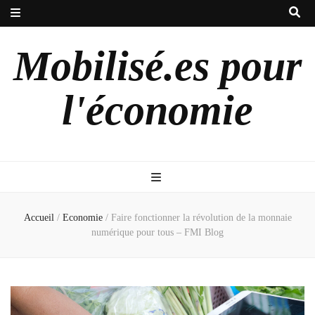
Mobilisé.es pour
l'économie
Accueil
/
Economie
/
Faire fonctionner la révolution de la monnaie
numérique pour tous – FMI Blog