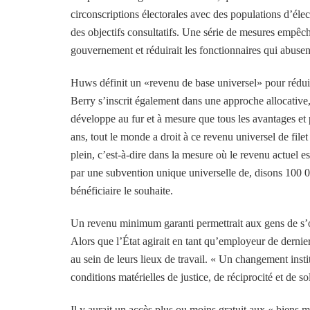
circonscriptions électorales avec des populations d’éle
des objectifs consultatifs. Une série de mesures empêche
gouvernement et réduirait les fonctionnaires qui abusent 
Huws définit un «revenu de base universel» pour réduir
Berry s’inscrit également dans une approche allocative,
développe au fur et à mesure que tous les avantages et 
ans, tout le monde a droit à ce revenu universel de fil
plein, c’est-à-dire dans la mesure où le revenu actuel e
par une subvention unique universelle de, disons 100 
bénéficiaire le souhaite.
Un revenu minimum garanti permettrait aux gens de s’oc
Alors que l’État agirait en tant qu’employeur de dernie
au sein de leurs lieux de travail. « Un changement insti
conditions matérielles de justice, de réciprocité et de s
Il y aurait un accès plus ou moins gratuit aux « biens mé