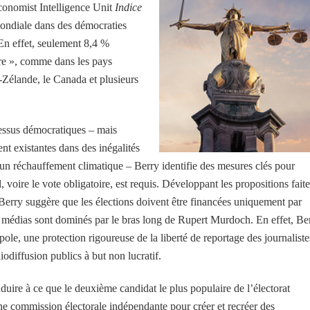
conomist Intelligence Unit
Indice
 mondiale dans des démocraties
 En effet, seulement 8,4 %
ère », comme dans les pays
-Zélande, le Canada et plusieurs
cessus démocratiques – mais
nt existantes dans des inégalités
t un réchauffement climatique – Berry identifie des mesures clés pour
 voire le vote obligatoire, est requis. Développant les propositions faite
 Berry suggère que les élections doivent être financées uniquement par
s médias sont dominés par le bras long de Rupert Murdoch. En effet, Be
, une protection rigoureuse de la liberté de reportage des journaliste
odiffusion publics à but non lucratif.
ire à ce que le deuxième candidat le plus populaire de l’électorat
une commission électorale indépendante pour créer et recréer des