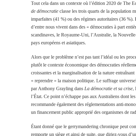
Tout cela dans un contexte où l’édition 2020 de The E
de démocratie
classe les trois quarts de la population
imparfaites (41 %) ou des régimes autoritaires (36 %).
d’entre nous vivent dans des « démocraties à part enti
scandinaves, le Royaume-Uni, l’Australie, la Nouvelle
pays européens et asiatiques.
Alors que le problème n’est pas tant l’idéal ou les pro
plutôt le contexte économique des démocraties réelleme
croissantes et la marginalisation de la nature entraînan
« reprendre » la maison politique. Le suffrage universel,
par Anthony Grayling dans
La démocratie et sa crise
,
l’État. Ce point n’échappe pas aux Australiens dont le
recommande également des réglementations anti-monopole
un financement public approprié des organismes de radi
Étant donné que le gerrymandering chronique peut condu
remporte un siège et ainsi de suite, que diriez-vous d’