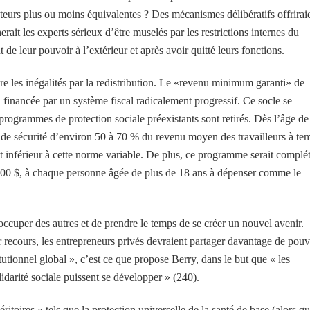
cteurs plus ou moins équivalentes ? Des mécanismes délibératifs offrirai
rait les experts sérieux d’être muselés par les restrictions internes du
de leur pouvoir à l’extérieur et après avoir quitté leurs fonctions.
e les inégalités par la redistribution. Le «revenu minimum garanti» de
 financée par un système fiscal radicalement progressif. Ce socle se
programmes de protection sociale préexistants sont retirés. Dès l’âge de
et de sécurité d’environ 50 à 70 % du revenu moyen des travailleurs à te
st inférieur à cette norme variable. De plus, ce programme serait complé
000 $, à chaque personne âgée de plus de 18 ans à dépenser comme le
cuper des autres et de prendre le temps de se créer un nouvel avenir.
r recours, les entrepreneurs privés devraient partager davantage de pouv
tutionnel global », c’est ce que propose Berry, dans le but que « les
olidarité sociale puissent se développer » (240).
ritoires » tels que la protection universelle de la santé de base (alors q