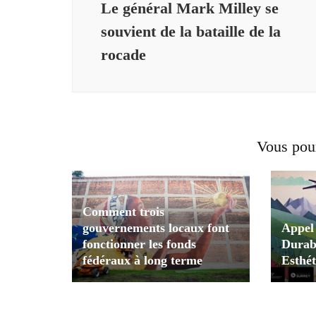
Le général Mark Milley se
souvient de la bataille de la
rocade
Vous pour
Comment trois
gouvernements locaux font
Appel
fonctionner les fonds
Durabi
fédéraux à long terme
Esthé