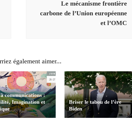
Le mécanisme frontière
carbone de l’Union européenne
et l’OMC
riez également aimer...
 à communications :
lité, Imagination et
Briser le tabou de l’ère
tique
Biden