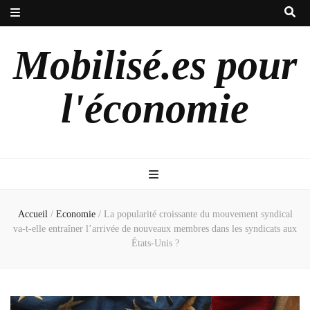
Mobilisé.es pour
l'économie
Accueil
/
Economie
/
La popularité croissante du mouvement syndical
va-t-elle entraîner l’arrivée de nouveaux membres dans les syndicats aux
États-Unis ?