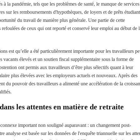
és à la pandémie, tels que les problèmes de santé, le manque de services
res sur les remboursements d'hypothèques, de loyers et de prêts étudiant
portunité du travail de manière plus générale. Une partie de cette
 refoulées de ceux qui ont reporté et conservé leur emploi au début de l
ns est qu’elle a été particulièrement importante pour les travailleurs p
es vacants élevés et un soutien fiscal supplémentaire sous la forme de
ntion ont permis aux travailleurs d’être plus sélectifs quant à leur
laire plus élevées avec les employeurs actuels et nouveaux. Après des
ent du pouvoir des travailleurs a alimenté une accélération de la croissa
lifiés.
ns les attentes en matière de retraite
connexe important non souligné auparavant : un changement post-
re analyse est basée sur les données de l'enquête triannuelle sur les atte