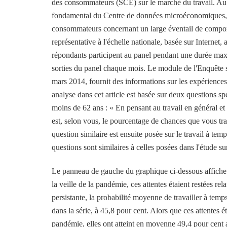
des consommateurs (SCE) sur le marché du travail. Au
fondamental du Centre de données microéconomiques, a 
consommateurs concernant un large éventail de compor
représentative à l'échelle nationale, basée sur Interne
répondants participent au panel pendant une durée max
sorties du panel chaque mois. Le module de l'Enquête s
mars 2014, fournit des informations sur les expériences
analyse dans cet article est basée sur deux questions 
moins de 62 ans : « En pensant au travail en général et 
est, selon vous, le pourcentage de chances que vous tra
question similaire est ensuite posée sur le travail à t
questions sont similaires à celles posées dans l'étude sur
Le panneau de gauche du graphique ci-dessous affiche le
la veille de la pandémie, ces attentes étaient restées re
persistante, la probabilité moyenne de travailler à te
dans la série, à 45,8 pour cent. Alors que ces attentes
pandémie, elles ont atteint en moyenne 49,4 pour cent a