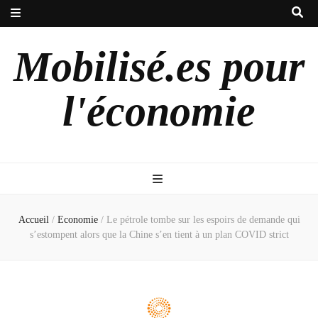
Mobilisé.es pour
l'économie
Accueil
/
Economie
/
Le pétrole tombe sur les espoirs de demande qui
s’estompent alors que la Chine s’en tient à un plan COVID strict