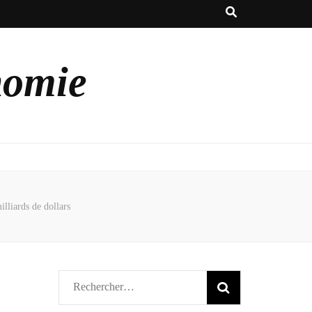
nomie
illiards de dollars
Rechercher :