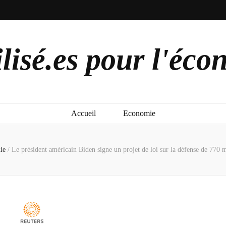
lisé.es pour l'éco
Accueil
Economie
ie
/
Le président américain Biden signe un projet de loi sur la défense de 770 m