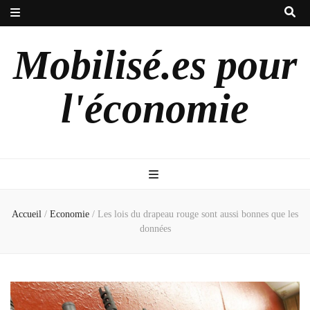
Mobilisé.es pour
l'économie
Accueil
/
Economie
/
Les lois du drapeau rouge sont aussi bonnes que les
données