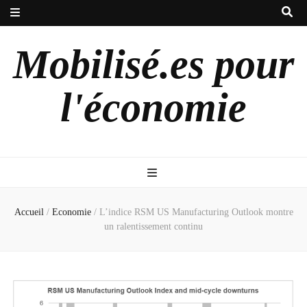
Mobilisé.es pour
l'économie
Accueil
/
Economie
/
L’indice RSM US Manufacturing Outlook montre
un ralentissement continu