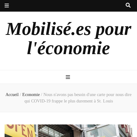
Mobilisé.es pour
l'économie
Accueil
/
Economie
/
Nous n'avons pas besoin d'une carte pour nous dire
qui COVID-19 frappe le plus durement à St. Louis