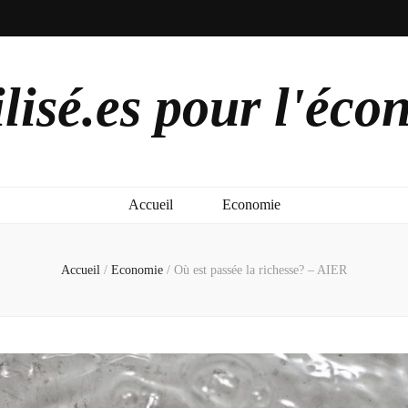
lisé.es pour l'éco
Accueil
Economie
Accueil
/
Economie
/
Où est passée la richesse? – AIER