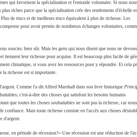
es qui favorisent la spécialisation et l'entraide volontaire. Si nous nou
plus riches parce que la spécialisation crée des rendements d'échelle e
Plus de trucs et de meilleurs trucs équivalent à plus de richesse. Les
a récompense pour avoir permis de nombreux échanges volontaires, comm
nous soucier, bien sûr. Mais les gens qui nous disent que nous ne devons
et tiennent leur richesse pour acquise. Il est beaucoup plus facile de gér
ent climatique, si vous avez les ressources pour y répondre. Et cela p
 la richesse est si importante.
e l'argent. Comme l'a dit Alfred Marshall dans son livre historique
Princi
itables; c'est-à-dire des choses qui satisfont les besoins humains
tant que toutes les choses souhaitables ne sont pas la richesse, car nous
 de confiance. Mais toute richesse consiste en l'accès aux choses désirabl
e d'argent.
hesse, en période de récession?» Une récession est une réduction de l'a