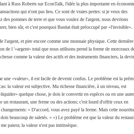
lant à Russ Roberts sur EconTalk, l'idée la plus importante en économi
ansactions qui n'ont pas lieu. Ce sont de vraies pertes: si je veux des
vez des pommes de terre et que vous voulez de l'argent, nous devrions
rer, bien sûr, et c'est pourquoi Bastiat était préoccupé par «l'invisible».
de l'argent, et pire encore comme une monnaie physique. Cette dernière
on de l '«argent» total que nous utilisons prend la forme de morceaux d
chesse comme la valeur des actifs et des instruments financiers, la devi
une «valeur», il est facile de devenir confus. Le problème est la prém
cas: la valeur est subjective. Ma richesse financière, à un niveau, est
«liquider» quelque chose, je dois le convertir en espèces ou en une autr
un restaurant, une ferme ou des actions; c'est lourd d'offrir ceux en
 des changements: « D'accord, vous avez payé la ferme. Mais cette nourritu
dois beaucoup de saletés. » ») Le problème est que la valeur du restaur
me paiera; la valeur n'est pas intrinsèque.