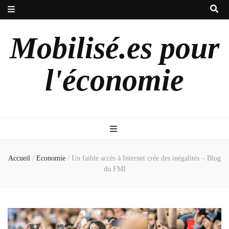
Mobilisé.es pour
l'économie
Accueil
/
Economie
/
Un faible accès à Internet crée des inégalités – Blog
du FMI