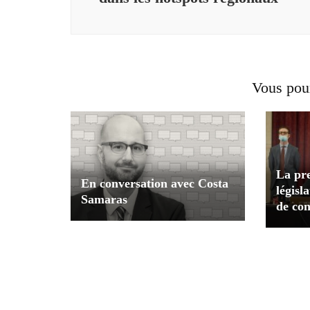
Vous pour
La pr
En conversation avec Costa
législ
Samaras
de co