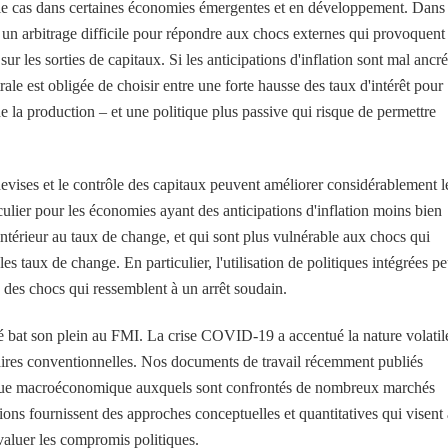
t le cas dans certaines économies émergentes et en développement. Dans
 un arbitrage difficile pour répondre aux chocs externes qui provoquent
ur les sorties de capitaux. Si les anticipations d'inflation sont mal ancr
trale est obligée de choisir entre une forte hausse des taux d'intérêt pour
 de la production – et une politique plus passive qui risque de permettre
evises et le contrôle des capitaux peuvent améliorer considérablement l
iculier pour les économies ayant des anticipations d'inflation moins bien
intérieur au taux de change, et qui sont plus vulnérable aux chocs qui
es taux de change. En particulier, l'utilisation de politiques intégrées pe
à des chocs qui ressemblent à un arrêt soudain.
ré bat son plein au FMI. La crise COVID-19 a accentué la nature volatil
étaires conventionnelles. Nos documents de travail récemment publiés
tique macroéconomique auxquels sont confrontés de nombreux marchés
ons fournissent des approches conceptuelles et quantitatives qui visent 
aluer les compromis politiques.