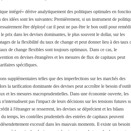
que intégré» dérive analytiquement des politiques optimales en fonctio
s des idées sont les suivantes: Premièrement, si un instrument de politiq
essairement être déployé car il peut ne pas être le bon outil pour remédi
le prix dans les devises dominantes, le plus souvent le dollar, sur les
ages de la flexibilité du taux de change et peut donner lieu à des taux 
s taux de change flexibles sont toujours optimaux. Dans ce cas, le
rvention en devises étrangères et les mesures de flux de capitaux peut
tarifaires spécifiques.
tions supplémentaires telles que des imperfections sur les marchés des
ors la tarification dominante des devises peut accroître le besoin d'outil
itaux et les mesures macroprudentielles. Dans une économie ouverte, les
n'internalisent pas l'impact de leurs décisions sur les tensions futures su
dit à l'étranger se resserrent, les devises se déprécient et les bilans
fil du temps, les contrôles prudentiels des entrées de capitaux peuvent
 désendettement excessif dans les mauvais moments. Il existe un besoin