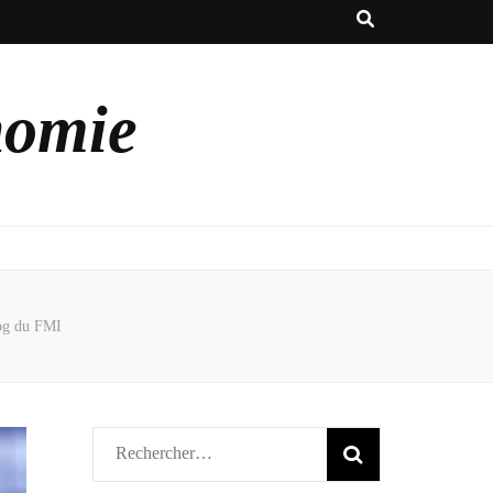
nomie
log du FMI
Rechercher :