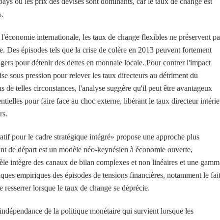
 pays où les prix des devises sont dominants, car le taux de change est
s.
l'économie internationale, les taux de change flexibles ne préservent pa
e. Des épisodes tels que la crise de colère en 2013 peuvent fortement
ngers pour détenir des dettes en monnaie locale. Pour contrer l'impact
ise sous pression pour relever les taux directeurs au détriment du
s de telles circonstances, l'analyse suggère qu'il peut être avantageux
entielles pour faire face au choc externe, libérant le taux directeur intéri
rs.
if pour le cadre stratégique intégré» propose une approche plus
point de départ est un modèle néo-keynésien à économie ouverte,
èle intègre des canaux de bilan complexes et non linéaires et une gamm
istiques empiriques des épisodes de tensions financières, notamment le fai
se resserrer lorsque le taux de change se déprécie.
ndépendance de la politique monétaire qui survient lorsque les