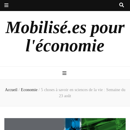
Mobilisé.es pour
l'économie
Accueil
/
Economie
/
5 choses à savoir en sciences de la vie : Semaine du
23 août