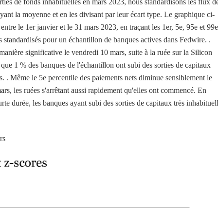
ties de fonds inhabituelles en mars 2023, nous standardisons les flux d
ant la moyenne et en les divisant par leur écart type. Le graphique ci-
ntre le 1er janvier et le 31 mars 2023, en traçant les 1er, 5e, 95e et 99e
ts standardisés pour un échantillon de banques actives dans Fedwire. .
nière significative le vendredi 10 mars, suite à la ruée sur la Silicon
 que 1 % des banques de l'échantillon ont subi des sorties de capitaux
s. . Même le 5e percentile des paiements nets diminue sensiblement le
mars, les ruées s'arrêtant aussi rapidement qu'elles ont commencé. En
rte durée, les banques ayant subi des sorties de capitaux très inhabituel
rs