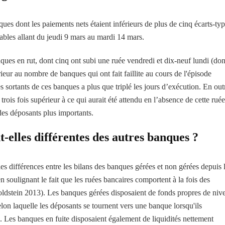
es dont les paiements nets étaient inférieurs de plus de cinq écarts-ty
rables allant du jeudi 9 mars au mardi 14 mars.
ques en rut, dont cinq ont subi une ruée vendredi et dix-neuf lundi (do
rieur au nombre de banques qui ont fait faillite au cours de l'épisode
 sortants de ces banques a plus que triplé les jours d’exécution. En out
ois fois supérieur à ce qui aurait été attendu en l’absence de cette ruée
 des déposants plus importants.
-elles différentes des autres banques ?
es différences entre les bilans des banques gérées et non gérées depuis 
n soulignant le fait que les ruées bancaires comportent à la fois des
ldstein 2013).
Les banques gérées disposaient de fonds propres de niv
selon laquelle les déposants se tournent vers une banque lorsqu'ils
e. Les banques en fuite disposaient également de liquidités nettement