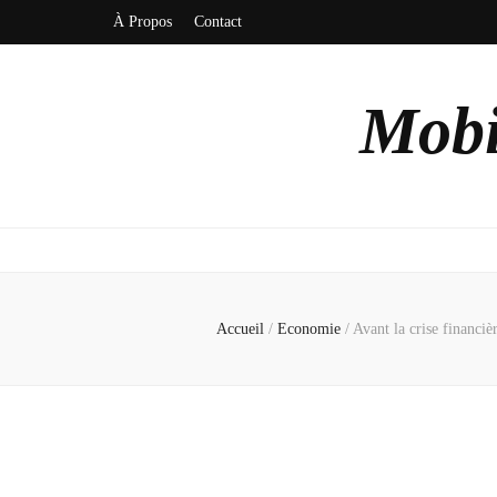
À Propos
Contact
Mobi
Accueil
/
Economie
/
Avant la crise financiè