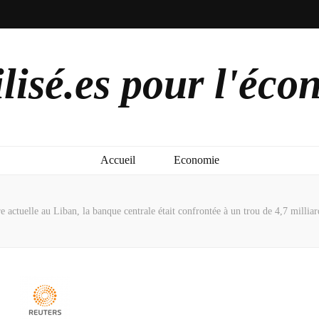
lisé.es pour l'éco
Accueil
Economie
re actuelle au Liban, la banque centrale était confrontée à un trou de 4,7 millia