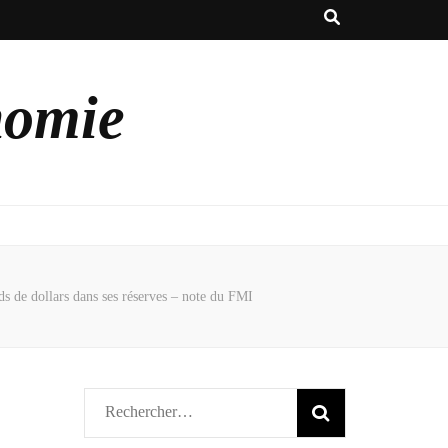
nomie
rds de dollars dans ses réserves – note du FMI
Rechercher :