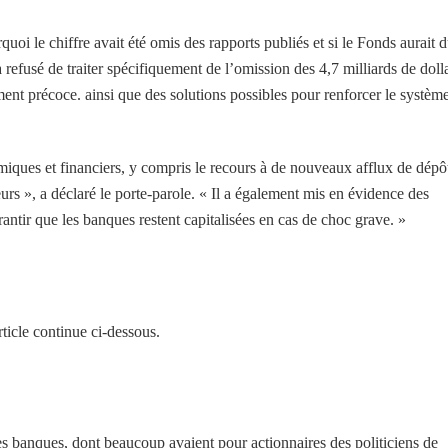
i le chiffre avait été omis des rapports publiés et si le Fonds aurait 
 refusé de traiter spécifiquement de l’omission des 4,7 milliards de dolla
ment précoce. ainsi que des solutions possibles pour renforcer le systèm
omiques et financiers, y compris le recours à de nouveaux afflux de dépô
eurs », a déclaré le porte-parole. « Il a également mis en évidence des
antir que les banques restent capitalisées en cas de choc grave. »
ticle continue ci-dessous.
les banques, dont beaucoup avaient pour actionnaires des politiciens de