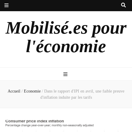
Mobilisé.es pour
l'économie
Accueil
/
Economie
/
Dans le rapport d'IPI en avril, une faible preuve
d'inflation induite par les tarifs