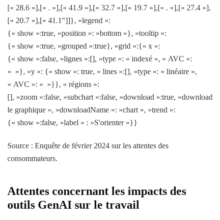
[« 28.6 »],[« . »],[« 41.9 »],[« 32.7 »],[« 19.7 »],[« . »],[« 27.4 »],
[« 20.7 »],[« 41.1″]]}, »legend »:
{« show »:true, »position »: »bottom »}, »tooltip »:
{« show »:true, »grouped »:true}, »grid »:{« x »:
{« show »:false, »lignes »:[], »type »: « indexé », « AVC »:
« »}, »y »: {« show »: true, « lines »:[], »type »: « linéaire »,
« AVC »: « »}}, « régions »:
[], »zoom »:false, »subchart »:false, »download »:true, »downloadTe
le graphique », »downloadName »: »chart », »trend »:
{« show »:false, »label » : »S'orienter »}}
Source : Enquête de février 2024 sur les attentes des
consommateurs.
Attentes concernant les impacts des
outils GenAI sur le travail