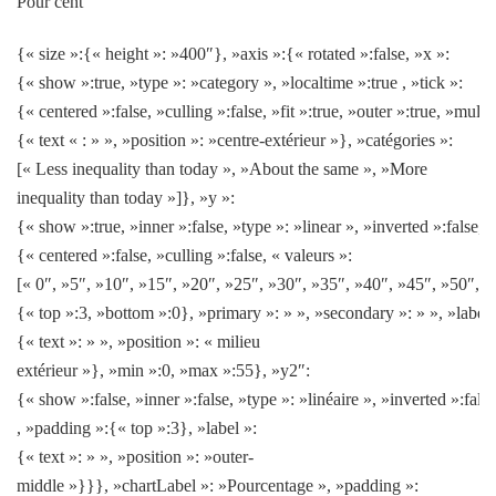
Pour cent
{« size »:{« height »: »400″}, »axis »:{« rotated »:false, »x »:
{« show »:true, »type »: »category », »localtime »:true , »tick »:
{« centered »:false, »culling »:false, »fit »:true, »outer »:true, »mult
{« text « : » », »position »: »centre-extérieur »}, »catégories »:
[« Less inequality than today », »About the same », »More
inequality than today »]}, »y »:
{« show »:true, »inner »:false, »type »: »linear », »inverted »:false, »
{« centered »:false, »culling »:false, « valeurs »:
[« 0″, »5″, »10″, »15″, »20″, »25″, »30″, »35″, »40″, »45″, »50″, »
{« top »:3, »bottom »:0}, »primary »: » », »secondary »: » », »label 
{« text »: » », »position »: « milieu
extérieur »}, »min »:0, »max »:55}, »y2″:
{« show »:false, »inner »:false, »type »: »linéaire », »inverted »:false
, »padding »:{« top »:3}, »label »:
{« text »: » », »position »: »outer-
middle »}}}, »chartLabel »: »Pourcentage », »padding »: