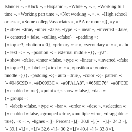
Islander », »Black », »Hispanic », »White », ». », »Working full
time », »Working part time », »Not working », ». », »High school
or less », »Some college\/associates », »BA or more »]}, »y »:
{« show »:true, »inner »:false, »type »: »linear », »inverted »:false, »
{« centered »:false, »culling »:false} , »padding »:
{« top »:3, »bottom »:0}, »primary »: » », »secondary »: » », »label 
{« text »: » », »position »: » external-middle »}}, »y2″:
{« show »:false, »inner »:false, »type »: »linear », »inverted »:false,
{« top »:3}, « label »:{« text »: » », »position »: »outer-
middle »}}}, »padding »:{« auto »:true}, »color »:{« pattern »:
[« #046C9D », »#D0993C », »#9FA1A8″, »#656D76″, »#8FC3EA »
{« enabled »:true}, »point »:{« show »:false}, »data »:
{« groups »:
[], »labels »:false, »type »: »bar », »order »: »desc », »selection »:
{« enabled »:false, »grouped »:true, »multiple »:true, »draggable »:
true}, »x »: », »lignes »:[[« Percent »],[« 30.8 »],[« . »],[« 24.2 »],
[« 39.1 »],[« . »],[« 32.6 »],[« 30.2 »],[« 40.4 »],[« 33.8 »],