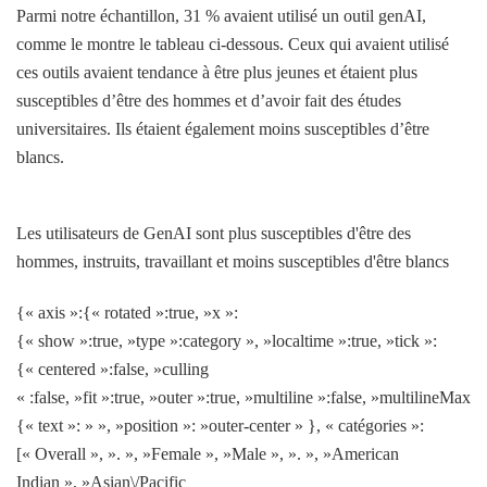
Parmi notre échantillon, 31 % avaient utilisé un outil genAI,
comme le montre le tableau ci-dessous. Ceux qui avaient utilisé
ces outils avaient tendance à être plus jeunes et étaient plus
susceptibles d’être des hommes et d’avoir fait des études
universitaires. Ils étaient également moins susceptibles d’être
blancs.
Les utilisateurs de GenAI sont plus susceptibles d'être des
hommes, instruits, travaillant et moins susceptibles d'être blancs
{« axis »:{« rotated »:true, »x »:
{« show »:true, »type »:category », »localtime »:true, »tick »:
{« centered »:false, »culling
« :false, »fit »:true, »outer »:true, »multiline »:false, »multilineMax »
{« text »: » », »position »: »outer-center » }, « catégories »:
[« Overall », ». », »Female », »Male », ». », »American
Indian », »Asian\/Pacific