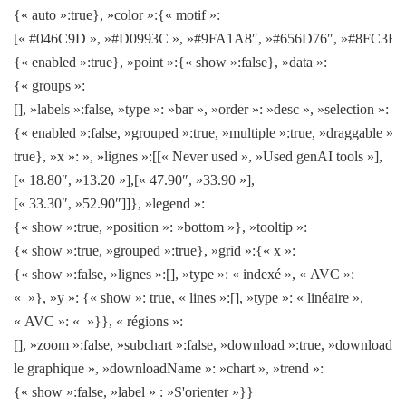
{« auto »:true}, »color »:{« motif »:
[« #046C9D », »#D0993C », »#9FA1A8″, »#656D76″, »#8FC3EA »
{« enabled »:true}, »point »:{« show »:false}, »data »:
{« groups »:
[], »labels »:false, »type »: »bar », »order »: »desc », »selection »:
{« enabled »:false, »grouped »:true, »multiple »:true, »draggable »:
true}, »x »: », »lignes »:[[« Never used », »Used genAI tools »],
[« 18.80″, »13.20 »],[« 47.90″, »33.90 »],
[« 33.30″, »52.90″]]}, »legend »:
{« show »:true, »position »: »bottom »}, »tooltip »:
{« show »:true, »grouped »:true}, »grid »:{« x »:
{« show »:false, »lignes »:[], »type »: « indexé », « AVC »:
« »}, »y »: {« show »: true, « lines »:[], »type »: « linéaire »,
« AVC »: « »}}, « régions »:
[], »zoom »:false, »subchart »:false, »download »:true, »downloadTe
le graphique », »downloadName »: »chart », »trend »:
{« show »:false, »label » : »S'orienter »}}