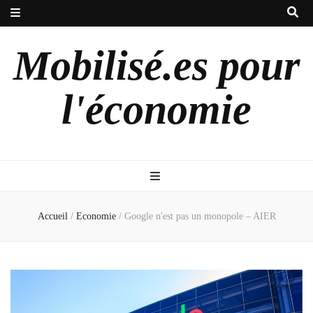
Mobilisé.es pour
l'économie
Accueil
/
Economie
/
Google n'est pas un monopole – AIER