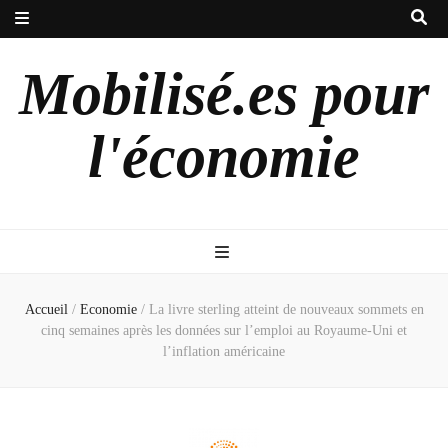
Mobilisé.es pour
l'économie
Accueil
/
Economie
/
La livre sterling atteint de nouveaux sommets en
cinq semaines après les données sur l’emploi au Royaume-Uni et
l’inflation américaine