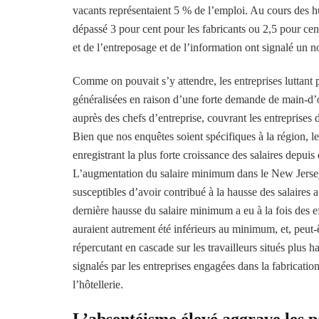
vacants représentaient 5 % de l’emploi. Au cours des hui
dépassé 3 pour cent pour les fabricants ou 2,5 pour cent
et de l’entreposage et de l’information ont signalé un 
Comme on pouvait s’y attendre, les entreprises luttant p
généralisées en raison d’une forte demande de main-d’œu
auprès des chefs d’entreprise, couvrant les entreprises d
Bien que nos enquêtes soient spécifiques à la région, le
enregistrant la plus forte croissance des salaires depuis 
L’augmentation du salaire minimum dans le New Jersey 
susceptibles d’avoir contribué à la hausse des salaires a
dernière hausse du salaire minimum a eu à la fois des ef
auraient autrement été inférieurs au minimum, et, peut-ê
répercutant en cascade sur les travailleurs situés plus ha
signalés par les entreprises engagées dans la fabrication,
l’hôtellerie.
L’absentéisme élevé aggrave les p