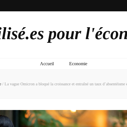
lisé.es pour l'éco
Accueil
Economie
e
/
La vague Omicron a bloqué la croissance et entraîné un taux d’absentéisme é