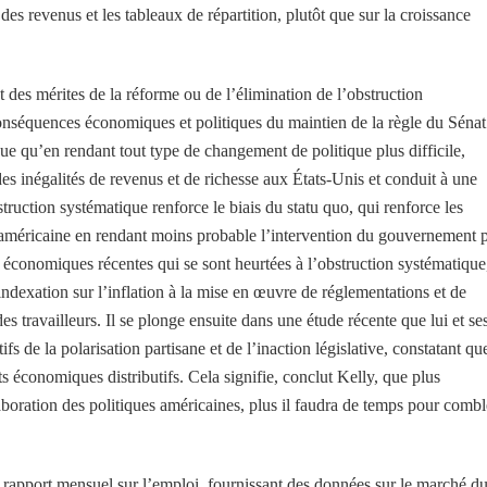
 des revenus et les tableaux de répartition, plutôt que sur la croissance
 des mérites de la réforme ou de l’élimination de l’obstruction
onséquences économiques et politiques du maintien de la règle du Sénat
que qu’en rendant tout type de changement de politique plus difficile,
es inégalités de revenus et de richesse aux États-Unis et conduit à une
struction systématique renforce le biais du statu quo, qui renforce les
e américaine en rendant moins probable l’intervention du gouvernement 
es économiques récentes qui se sont heurtées à l’obstruction systématique
ndexation sur l’inflation à la mise en œuvre de réglementations et de
es travailleurs. Il se plonge ensuite dans une étude récente que lui et se
ifs de la polarisation partisane et de l’inaction législative, constatant qu
ts économiques distributifs. Cela signifie, conclut Kelly, que plus
laboration des politiques américaines, plus il faudra de temps pour combl
n rapport mensuel sur l’emploi, fournissant des données sur le marché d