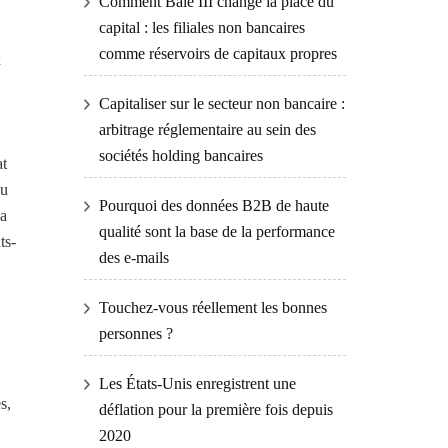
Comment Bâle III change la place du
capital : les filiales non bancaires
comme réservoirs de capitaux propres
x
Capitaliser sur le secteur non bancaire :
arbitrage réglementaire au sein des
sociétés holding bancaires
at
du
Pourquoi des données B2B de haute
la
qualité sont la base de la performance
ts-
des e-mails
Touchez-vous réellement les bonnes
personnes ?
Les États-Unis enregistrent une
s,
déflation pour la première fois depuis
2020