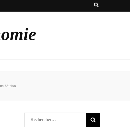
nomie
us édition
Rechercher :