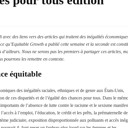
es pour tous édition
 avec des liens vers des articles qui traitent des inégalités économiques
 ce qu’Equitable Growth a publié cette semaine et la seconde est consti
s d’ailleurs. Nous ne serons pas les premiers à partager ces articles, m
s pourrons les remettre en contexte.
nce équitable
miques des inégalités raciales, ethniques et de genre aux États-Unis,
ion de ces disparités et de l’égalité des chances pour tous. Dans le mémo
mportants de l’absence de lutte contre le racisme et le sexisme manifes
’accès à l’emploi, l’éducation, le crédit et les prêts, la prématernelle de
ystème judiciaire, exposition disproportionnée aux polluants et accès inég
 poursuit-il, font peser un fardeau plus lourd sur les femmes et les