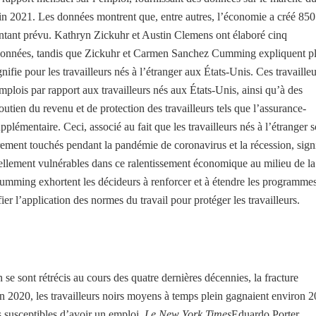
in 2021. Les données montrent que, entre autres, l’économie a créé 850
ontant prévu. Kathryn Zickuhr et Austin Clemens ont élaboré cinq
 données, tandis que Zickuhr et Carmen Sanchez Cumming expliquent p
nifie pour les travailleurs nés à l’étranger aux États-Unis. Ces travailleu
emplois par rapport aux travailleurs nés aux États-Unis, ainsi qu’à des
utien du revenu et de protection des travailleurs tels que l’assurance-
lémentaire. Ceci, associé au fait que les travailleurs nés à l’étranger s
rement touchés pendant la pandémie de coronavirus et la récession, sign
nnellement vulnérables dans ce ralentissement économique au milieu de la
Cumming exhortent les décideurs à renforcer et à étendre les programme
ifier l’application des normes du travail pour protéger les travailleurs.
 se sont rétrécis au cours des quatre dernières décennies, la fracture
 En 2020, les travailleurs noirs moyens à temps plein gagnaient environ 
 susceptibles d’avoir un emploi.
Le New York Times
Eduardo Porter