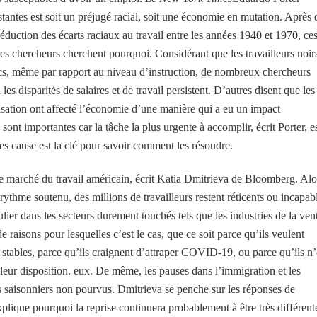
stantes est soit un préjugé racial, soit une économie en mutation. Après
éduction des écarts raciaux au travail entre les années 1940 et 1970, ce
les chercheurs cherchent pourquoi. Considérant que les travailleurs noir
s, même par rapport au niveau d’instruction, de nombreux chercheurs
les disparités de salaires et de travail persistent. D’autres disent que les
isation ont affecté l’économie d’une manière qui a eu un impact
 sont importantes car la tâche la plus urgente à accomplir, écrit Porter, e
es cause est la clé pour savoir comment les résoudre.
le marché du travail américain, écrit Katia Dmitrieva de Bloomberg. Alo
thme soutenu, des millions de travailleurs restent réticents ou incapab
ulier dans les secteurs durement touchés tels que les industries de la ven
de raisons pour lesquelles c’est le cas, que ce soit parce qu’ils veulent
 stables, parce qu’ils craignent d’attraper COVID-19, ou parce qu’ils n
leur disposition. eux. De même, les pauses dans l’immigration et les
 saisonniers non pourvus. Dmitrieva se penche sur les réponses de
xplique pourquoi la reprise continuera probablement à être très différent