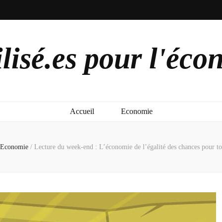
lisé.es pour l'éco
Accueil
Economie
Economie
/
Lecture du week-end : L’économie de l’égalité des chances pour to