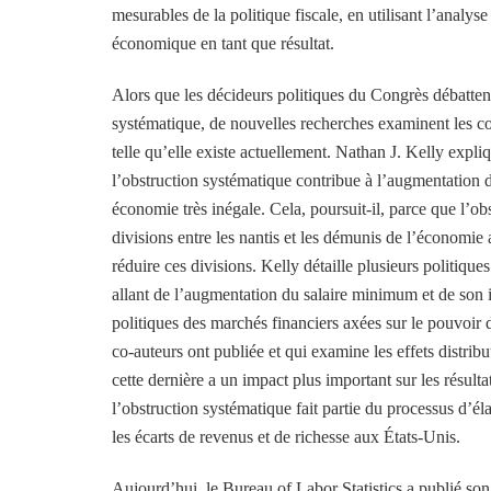
mesurables de la politique fiscale, en utilisant l’analyse
économique en tant que résultat.
Alors que les décideurs politiques du Congrès débattent
systématique, de nouvelles recherches examinent les c
telle qu’elle existe actuellement. Nathan J. Kelly expli
l’obstruction systématique contribue à l’augmentation d
économie très inégale. Cela, poursuit-il, parce que l’ob
divisions entre les nantis et les démunis de l’économi
réduire ces divisions. Kelly détaille plusieurs politiqu
allant de l’augmentation du salaire minimum et de son i
politiques des marchés financiers axées sur le pouvoir d
co-auteurs ont publiée et qui examine les effets distribut
cette dernière a un impact plus important sur les résulta
l’obstruction systématique fait partie du processus d’é
les écarts de revenus et de richesse aux États-Unis.
Aujourd’hui, le Bureau of Labor Statistics a publié so