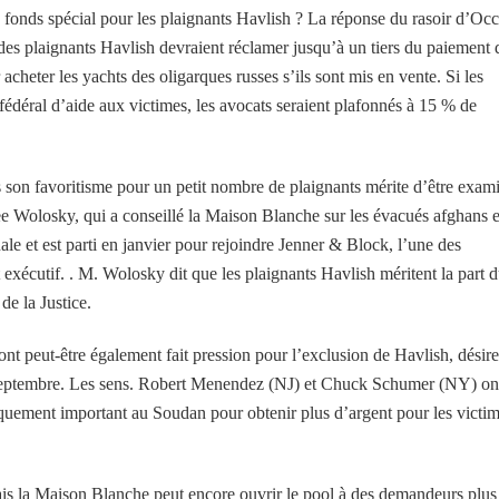
 fonds spécial pour les plaignants Havlish ? La réponse du rasoir d’Oc
 des plaignants Havlish devraient réclamer jusqu’à un tiers du paiement 
 acheter les yachts des oligarques russes s’ils sont mis en vente. Si les
 fédéral d’aide aux victimes, les avocats seraient plafonnés à 15 % de
s son favoritisme pour un petit nombre de plaignants mérite d’être exam
ee Wolosky, qui a conseillé la Maison Blanche sur les évacués afghans 
nale et est parti en janvier pour rejoindre Jenner & Block, l’une des
 exécutif. . M. Wolosky dit que les plaignants Havlish méritent la part 
de la Justice.
t peut-être également fait pression pour l’exclusion de Havlish, désir
11 septembre. Les sens. Robert Menendez (NJ) et Chuck Schumer (NY) on
giquement important au Soudan pour obtenir plus d’argent pour les victi
mais la Maison Blanche peut encore ouvrir le pool à des demandeurs plus