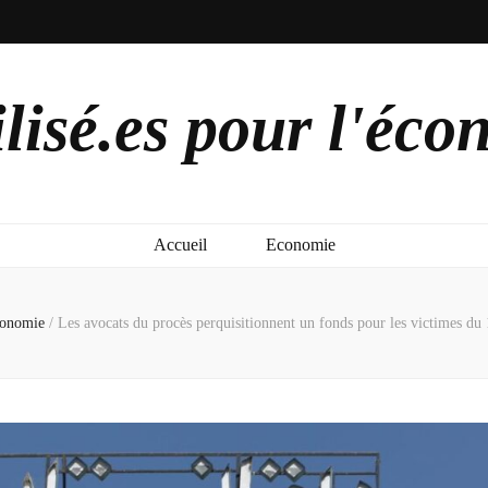
lisé.es pour l'éco
Accueil
Economie
onomie
/
Les avocats du procès perquisitionnent un fonds pour les victimes du