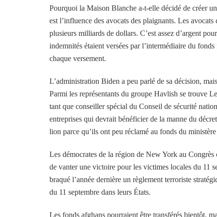
Pourquoi la Maison Blanche a-t-elle décidé de créer un
est l’influence des avocats des plaignants. Les avocats
plusieurs milliards de dollars. C’est assez d’argent pour
indemnités étaient versées par l’intermédiaire du fonds
chaque versement.
L’administration Biden a peu parlé de sa décision, mai
Parmi les représentants du groupe Havlish se trouve L
tant que conseiller spécial du Conseil de sécurité natio
entreprises qui devrait bénéficier de la manne du décret
lion parce qu’ils ont peu réclamé au fonds du ministère 
Les démocrates de la région de New York au Congrès on
de vanter une victoire pour les victimes locales du 
braqué l’année dernière un règlement terroriste straté
du 11 septembre dans leurs États.
Les fonds afghans pourraient être transférés bientôt, 