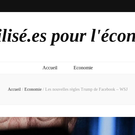
lisé.es pour l'éco
Accueil
Economie
Accueil
/
Economie
/
Les nouvelles règles Trump de Facebook – WSJ