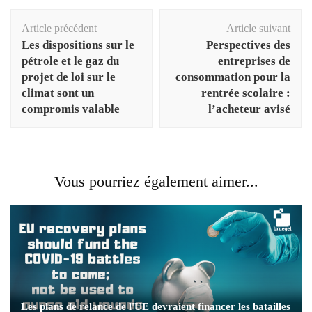
Navigation
Article précédent
Article suivant
d'article
Les dispositions sur le
Perspectives des
pétrole et le gaz du
entreprises de
projet de loi sur le
consommation pour la
climat sont un
rentrée scolaire :
compromis valable
l’acheteur avisé
Vous pourriez également aimer...
Les plans de relance de l'UE devraient financer les batailles