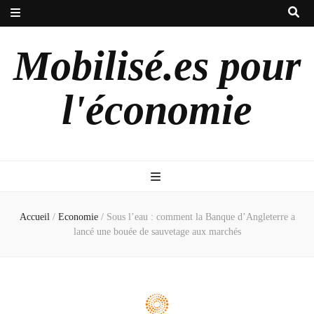
Mobilisé.es pour
l'économie
Accueil
/
Economie
/
Sous l’eau : comment la Banque d’Angleterre a
lancé une bouée de sauvetage aux marchés