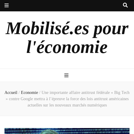
Mobilisé.es pour
l'économie
Accueil
/
Economie
/
Une importante affaire antitrust fédérale « Big Tech
» contre Google mettra à l’épreuve la force des lois antitrust américaines
actuelles sur les nouveaux marchés numériques