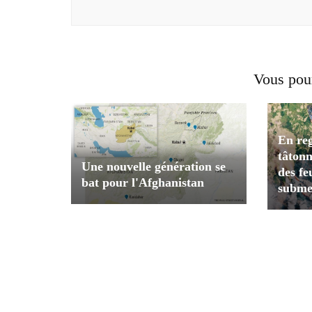
Vous pour
En reg
tâtonn
Une nouvelle génération se
des fe
bat pour l'Afghanistan
subme