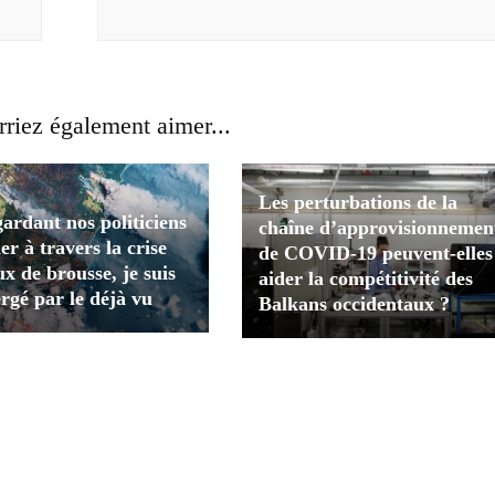
riez également aimer...
Les perturbations de la
ardant nos politiciens
chaîne d’approvisionnemen
er à travers la crise
de COVID-19 peuvent-elles
ux de brousse, je suis
aider la compétitivité des
rgé par le déjà vu
Balkans occidentaux ?