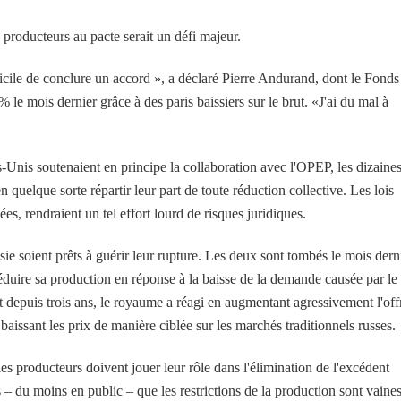
 producteurs au pacte serait un défi majeur.
ifficile de conclure un accord », a déclaré Pierre Andurand, dont le Fonds
mois dernier grâce à des paris baissiers sur le brut. «J'ai du mal à
ts-Unis soutenaient en principe la collaboration avec l'OPEP, les dizaine
 quelque sorte répartir leur part de toute réduction collective. Les lois
ées, rendraient un tel effort lourd de risques juridiques.
ssie soient prêts à guérir leur rupture. Les deux sont tombés le mois dern
duire sa production en réponse à la baisse de la demande causée par le
eait depuis trois ans, le royaume a réagi en augmentant agressivement l'off
baissant les prix de manière ciblée sur les marchés traditionnels russes.
s producteurs doivent jouer leur rôle dans l'élimination de l'excédent
 – du moins en public – que les restrictions de la production sont vaine