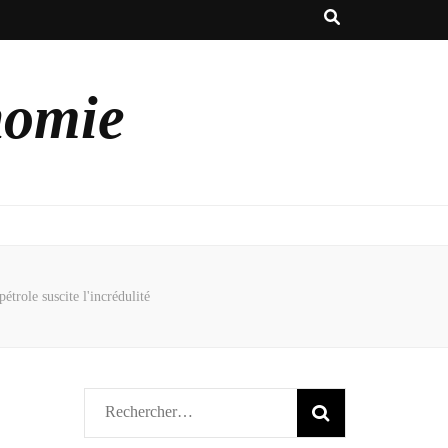
nomie
role suscite l'incrédulité
Rechercher :