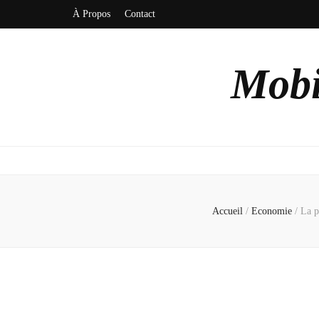
À Propos
Contact
Mobi
Accueil
/
Economie
/
La p