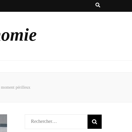
nomie
n moment périlleux
Rechercher :