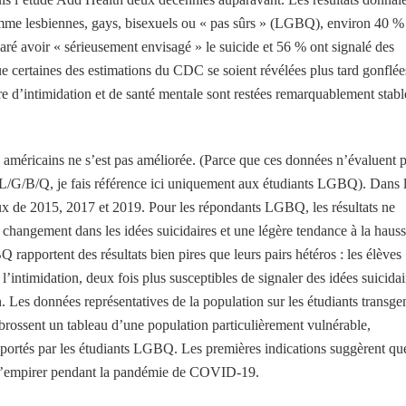
 comme lesbiennes, gays, bisexuels ou « pas sûrs » (LGBQ), environ 40 %
laré avoir « sérieusement envisagé » le suicide et 56 % ont signalé des
ue certaines des estimations du CDC se soient révélées plus tard gonflée
re d’intimidation et de santé mentale sont restées remarquablement stabl
 américains ne s’est pas améliorée. (Parce que ces données n’évaluent 
de L/G/B/Q, je fais référence ici uniquement aux étudiants LGBQ). Dans 
aux de 2015, 2017 et 2019. Pour les répondants LGBQ, les résultats ne
changement dans les idées suicidaires et une légère tendance à la haus
rapportent des résultats bien pires que leurs pairs hétéros : les élèves
intimidation, deux fois plus susceptibles de signaler des idées suicidai
on. Les données représentatives de la population sur les étudiants transge
 brossent un tableau d’une population particulièrement vulnérable,
apportés par les étudiants LGBQ. Les premières indications suggèrent qu
qu’empirer pendant la pandémie de COVID-19.