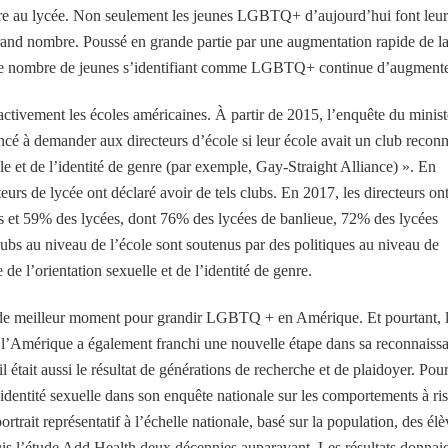
core au lycée. Non seulement les jeunes LGBTQ+ d’aujourd’hui font leur
 grand nombre. Poussé en grande partie par une augmentation rapide de l
, le nombre de jeunes s’identifiant comme LGBTQ+ continue d’augmente
tivement les écoles américaines. À partir de 2015, l’enquête du minist
encé à demander aux directeurs d’école si leur école avait un club recon
le et de l’identité de genre (par exemple, Gay-Straight Alliance) ». En
urs de lycée ont déclaré avoir de tels clubs. En 2017, les directeurs on
es et 59% des lycées, dont 76% des lycées de banlieue, 72% des lycées
ubs au niveau de l’école sont soutenus par des politiques au niveau de
e de l’orientation sexuelle et de l’identité de genre.
 eu de meilleur moment pour grandir LGBTQ + en Amérique. Et pourtant, 
 l’Amérique a également franchi une nouvelle étape dans sa reconnaiss
ait aussi le résultat de générations de recherche et de plaidoyer. Pour
’identité sexuelle dans son enquête nationale sur les comportements à ri
trait représentatif à l’échelle nationale, basé sur la population, des élè
uis l’étude Add Health deux décennies auparavant. Les résultats donnai