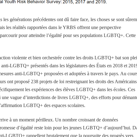
s les générations précédentes ont dû faire face, les choses se sont sûre
 les réalités rapportées dans le YRBS offrent une perspective
parcourir pour atteindre l’égalité pour ses populations LGBTQ+. Cette
action violente et bien orchestrée contre les droits LGBTQ+ bat son ple
i anti-LGBTQ+ présentés dans les législatures des États en 2018 et 201
 mesures anti-LGBTQ+ proposées et adoptées à travers le pays. Au cour
urs ont proposé 238 projets de loi restreignant les droits des Américains
écifiquement les expériences des élèves LGBTQ+ dans les écoles. Ces
rdi une vague d’interdictions de livres LGBTQ+, des efforts pour démant
el d’affirmation LGBTQ+ des espaces scolaires.
arrive à un moment périlleux. Un nombre croissant de données
a promesse d’égalité reste loin pour les jeunes LGBTQ+ d’aujourd’hui. D
 anti-LGBTQ+ rappellent brutalement que la poursuite des progrès vers