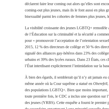
déclarent faire leur coming out alors qu’elles sont en
coming-out plus jeunes, mais ils le font aussi en plus
bisexualité parmi les cohortes de femmes plus jeunes
La visibilité croissante des jeunes LGBTQ+ remodèle ac
de l’Éducation sur la criminalité et la sécurité a comm
pour « promouvoir l’acceptation de l’orientation sexuel
2015, 12 % des directeurs de collège et 50 % des directe
signalé des alliances gay-hétéros dans 23% des collèg
urbains et 39% des lycées ruraux. Dans 23 États, ces cl
l’État interdisant explicitement l’intimidation sur la bas
À bien des égards, il semblerait qu’il n’y ait jamais
même année où la Cour suprême a statué en
Oberefell
,
des populations LGBTQ+. Bien que moins important, il ét
toute première fois, le CDC a inclus une question sur l
des jeunes (YRBS). Cette enquête a fourni le premier por
du secondaire appartenant à une minorité sexuelle dep